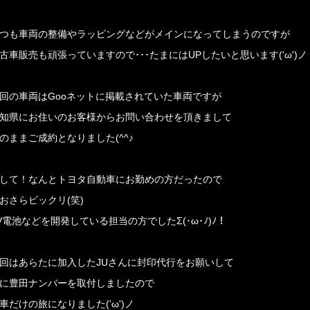
つも車両の整備やラッピングなどがメインになってしまうのですが
古車販売も頑張っていますので･･･たまにはUPしたいと思います('ω')ノ
回の車両はGooネットに掲載されていた車両ですが
知県にお住いのお客様からお問い合わせを頂きまして
のままご成約となりました(^^♪
して！なんとトヨタ自動車にお勤めの方だったので
おさらビックリ(笑)
V電池などを開発している担当の方でしたΣ(･ω･ﾉ)ﾉ！
回はあらたに加入したJUさんに封印代行をお願いして
に豊田ナンバーを取付しましたので
車だけの旅になりました('ω')ノ