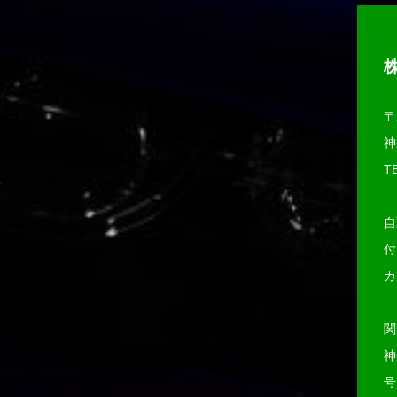
〒
神
TE
自
付
カ
関
号