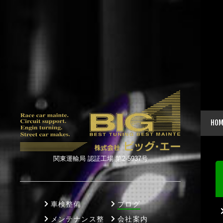
HOM
関東運輸局 認証工場 第2-5937号
車検整備
ブログ
メンテナンス整
会社案内