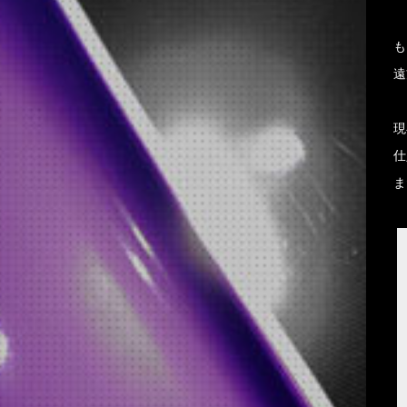
も
遠
現
仕
ま