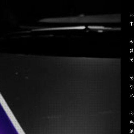
い
中
今
愛
そ
そ
な
E
今
先
納