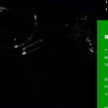
〒
神
TE
自
付
カ