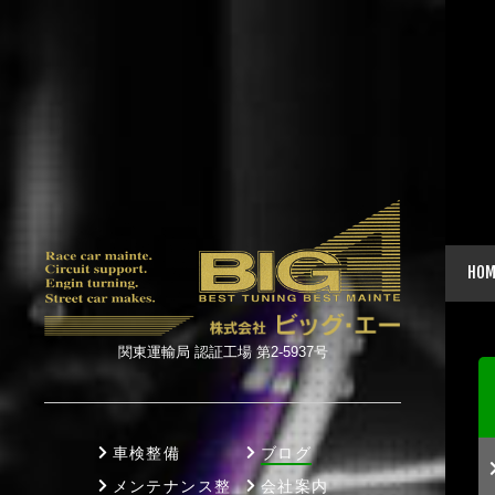
HOM
関東運輸局 認証工場 第2-5937号
車検整備
ブログ
メンテナンス整
会社案内