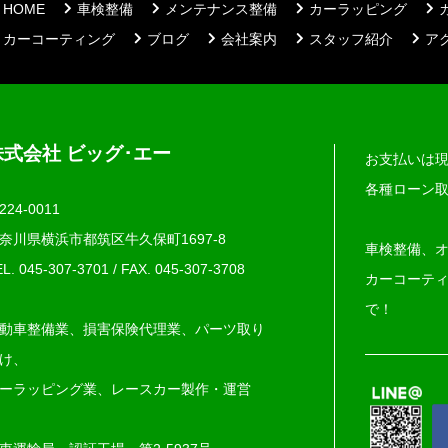
HOME
車検整備
メンテナンス整備
カーラッピング
カーコーティング
ブログ
会社案内
スタッフ紹介
ア
株式会社 ビッグ･エー
お支払いは
各種ローン
224-0011
奈川県横浜市都筑区牛久保町1697-8
車検整備、
L. 045-307-3701
/
FAX. 045‐307‐3708
カーコーテ
で！
動車整備業、損害保険代理業、パーツ取り
け、
ーラッピング業、レースカー製作・運営