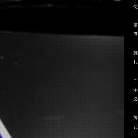
使
基
厚
施
し
こ
余
必
施
お