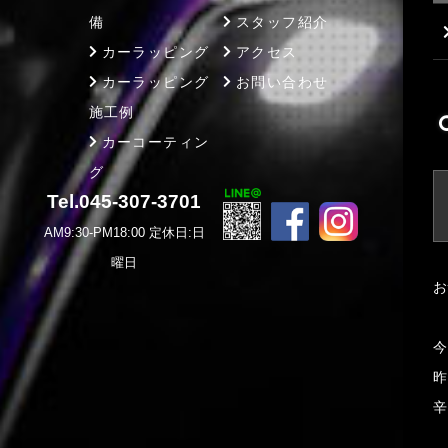
備
スタッフ紹介
カーラッピング
アクセス
カーラッピング
お問い合わせ
施工例
カーコーティン
グ
Tel.045-307-3701
AM9:30-PM18:00 定休日:日
曜日
お
今
昨
辛