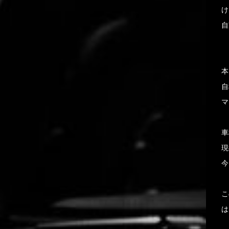
け
自
本
自
マ
車
現
今
こ
は