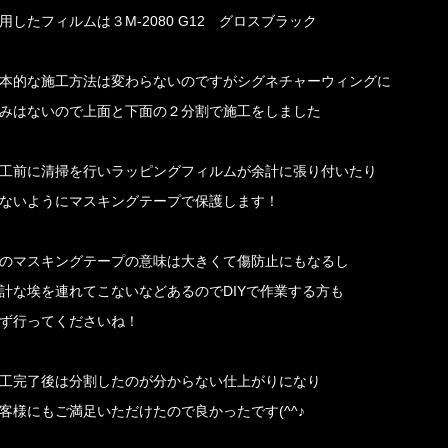
用したフィルムは３M-2080 G12 グロスブラック
本的な施工方法は変わらないのですがシグネチャーウィングに
みはないので上面と下面の２分割で施工をしました
工前に清掃を行いラッピングフィルムが余計に張り付いたり
ないようにマスキングテープで保護します！
のマスキングテープの意味は大きくて傷防止にもなるし
計な埃を連れてこないなどあるのでDIYで作業する方も
ず行ってくださいね！
工完了後は分割したのが分からない仕上がりになり
客様にもご満足いただけたので良かったです(^^♪