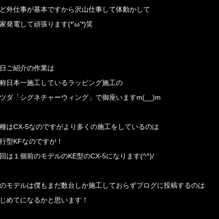
ど外仕事が基本ですから沢山仕事して体動かして
家発電して頑張ります(*'ω'*)笑
日ご紹介の作業は
称日本一施工しているラッピング施工の
ツダ「シグネチャーウィング」で御座いますm(__)m
種はCX-5なのですがより多くの施工をしているのは
行型KFなのですが！
回は１個前のモデルのKE型のCX-5になります(^^)/
のモデルは僕もまだ数台しか施工しておらずブログに投稿するのは
じめてになるかと思います！