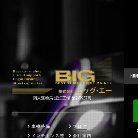
HOM
関東運輸局 認証工場 第2-5937号
車検整備
ブログ
メンテナンス整
会社案内