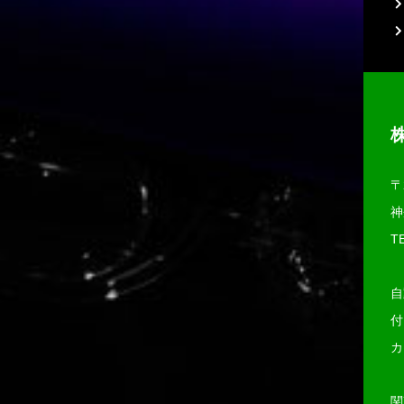
〒
神
TE
自
付
カ
関