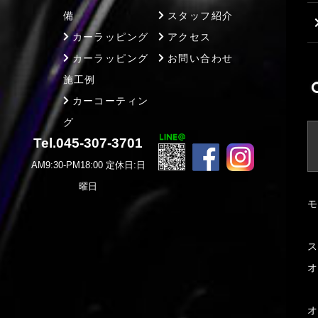
備
スタッフ紹介
カーラッピング
アクセス
カーラッピング
お問い合わせ
施工例
カーコーティン
グ
Tel.045-307-3701
AM9:30-PM18:00 定休日:日
曜日
モ
ス
オ
オ