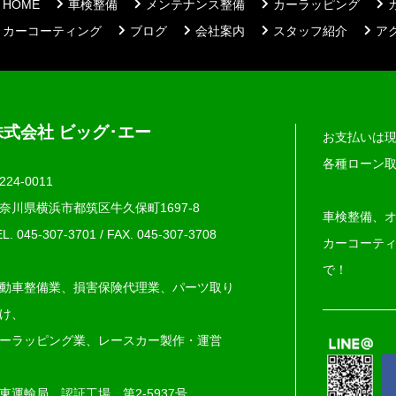
HOME
車検整備
メンテナンス整備
カーラッピング
カーコーティング
ブログ
会社案内
スタッフ紹介
ア
株式会社 ビッグ･エー
お支払いは
各種ローン
224-0011
奈川県横浜市都筑区牛久保町1697-8
車検整備、
L. 045-307-3701
/
FAX. 045‐307‐3708
カーコーテ
で！
動車整備業、損害保険代理業、パーツ取り
け、
ーラッピング業、レースカー製作・運営
東運輸局 認証工場 第2-5937号