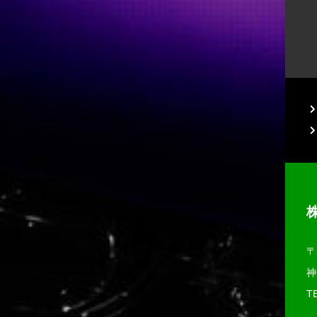
〒
神
TE