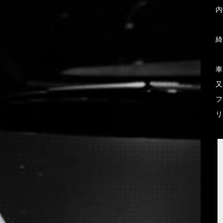
内
綺
車
又
フ
リ