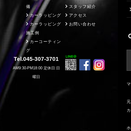
備
スタッフ紹介
カーラッピング
アクセス
カーラッピング
お問い合わせ
施工例
カーコーティン
グ
Tel.045-307-3701
AM9:30-PM18:00 定休日:日
曜日
マ
元
カ
ホ