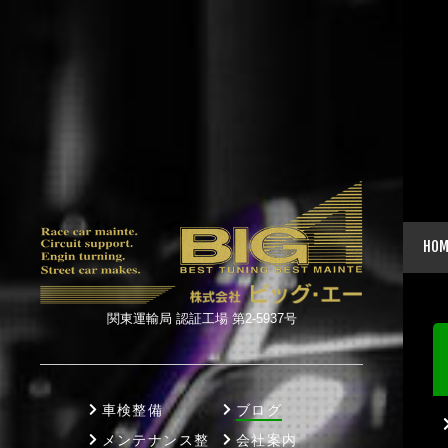
HOM
関東運輸局 認証工場 第2-5937号
車検整備
ブログ
メンテナンス整
会社案内